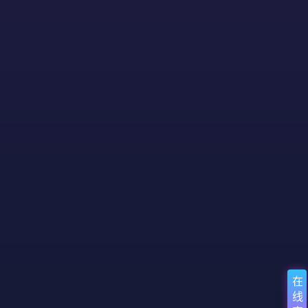
有新的需求渴望被满足，都请迅
全力满足您的各类需求。