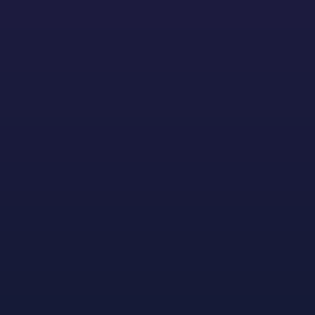
是操作过程中遭遇阻碍，亦或是
世纪始终坚守竭诚服务的准则，